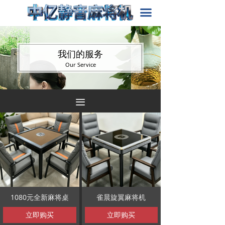
首页
끀
关于我们
我们的服务
产品中心
Our Service
新闻动态
解决方案
끀
1080元全新麻将桌
雀晨旋翼麻将机
立即购买
立即购买