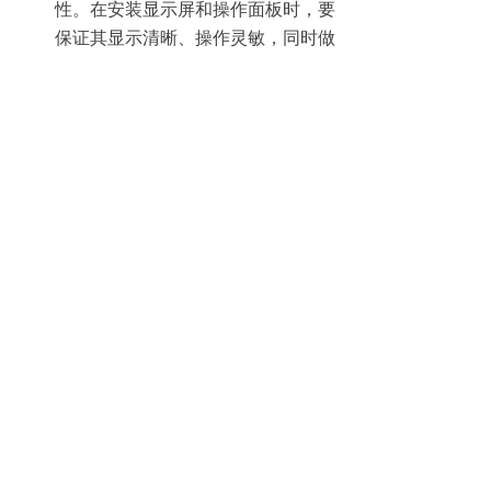
性。在安装显示屏和操作面板时，要
保证其显示清晰、操作灵敏，同时做
好防水、防尘措施，防止外界环境对
电子部件造成损坏。
整机装配
系统整合
：将组装好的机械部件和电
子部件进行整合，使麻将机的各个系
统协同工作。连接机械传动系统与电
子控制系统，确保电子信号能够准确
控制机械部件的运行。例如，当玩家
按下洗牌按钮时，电子控制系统能够
及时发出指令，驱动洗牌电机启动，
带动洗牌大盘旋转进行洗牌操作。
调试与检测
：整机装配完成后，需要
对麻将机进行全面调试和检测。调试
内容包括洗牌速度、发牌准确性、牌
型识别精度等。通过模拟实际游戏场