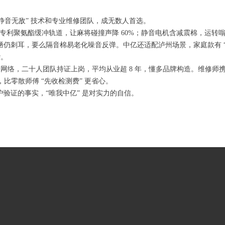
“静音无敌” 技术和专业维修团队，成无数人首选。
：专利聚氨酯缓冲轨道，让麻将碰撞声降 60%；静音电机含减震棉，运转嗡
仍刺耳，要么隔音棉易老化噪音反弹。中亿还适配泸州场景，家庭款有 
杂。
 网络，二十人团队持证上岗，平均从业超 8 年，懂多品牌构造。维修师携 
比零散师傅 “先收检测费” 更省心。
验证的事实，“唯我中亿” 是对实力的自信。