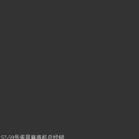
二段57-59号雀晨麻将机总经销