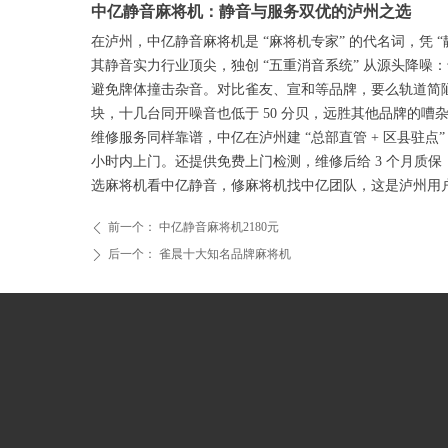
中亿静音麻将机：静音与服务双优的泸州之选
在泸州，中亿静音麻将机是 “麻将机专家” 的代名词，凭 
其静音实力行业顶尖，独创 “五重消音系统” 从源头降噪
避免牌体撞击杂音。对比雀友、宣和等品牌，要么轨道简陋
块，十几台同开噪音也低于 50 分贝，远胜其他品牌的嘈
维修服务同样靠谱，中亿在泸州建 “总部直管 + 区县驻点”
小时内上门。还提供免费上门检测，维修后给 3 个月质保，
选麻将机看中亿静音，修麻将机找中亿团队，这是泸州用户
前一个：
中亿静音麻将机2180元
ꄴ
后一个：
雀晨十大知名品牌麻将机
ꄲ