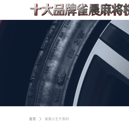
首页
ꄲ
雀晨小王子系列