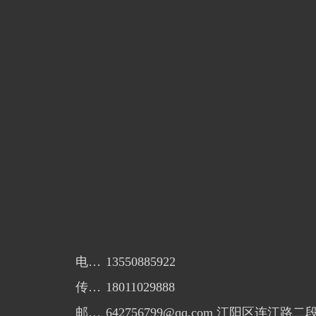
电话：
13550885922
传真：
18011029888
邮箱：
642756799@qq.com 江阳区连江路